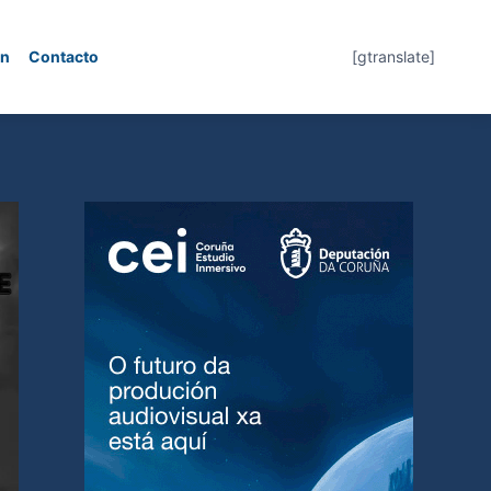
ón
Contacto
[gtranslate]