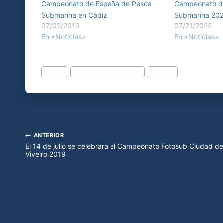
Campeonato de España de Pesca
Campeonato d
Submarina en Cádiz
Submarina 202
07/02/2019
07/21/2022
En «Noticias»
En «Noticias»
Etiquetas
#
Cádiz
#
Campeonato de España
#
FEGAS
de
la
entrada:
ANTERIOR
Navegación
El 14 de julio se celebrara el Campeonato Fotosub Ciudad de
Viveiro 2019
de
entradas