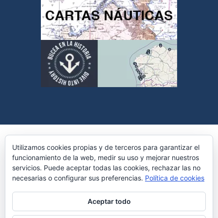
+34 981 174 230
Utilizamos cookies propias y de terceros para garantizar el
funcionamiento de la web, medir su uso y mejorar nuestros
servicios. Puede aceptar todas las cookies, rechazar las no
© 2026 Espacio Submarino.
Todos los derechos
necesarias o configurar sus preferencias.
Política de cookies
reservados.
Aviso Legal
|
Privacidad
|
Cookies
Aceptar todo