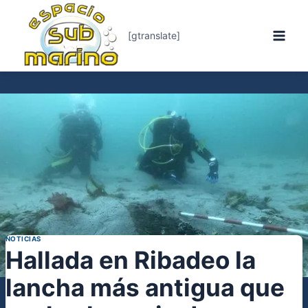
Saltar
al
contenido
[gtranslate]
NOTICIAS
Hallada en Ribadeo la
lancha más antigua que