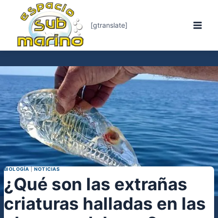
Saltar
al
contenido
[gtranslate]
BIOLOGÍA
|
NOTICIAS
¿Qué son las extrañas
criaturas halladas en las