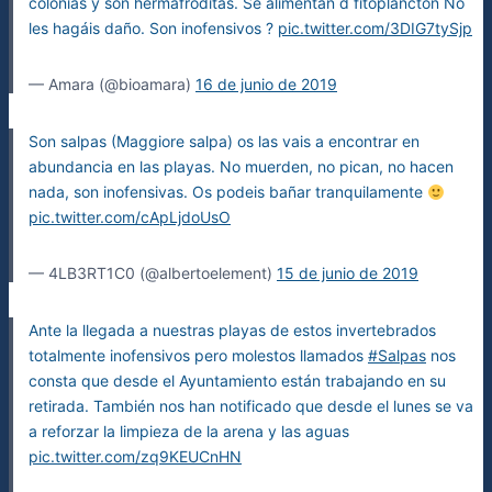
colonias y son hermafroditas. Se alimentan d fitoplancton No
les hagáis daño. Son inofensivos ?
pic.twitter.com/3DIG7tySjp
— Amara (@bioamara)
16 de junio de 2019
Son salpas (Maggiore salpa) os las vais a encontrar en
abundancia en las playas. No muerden, no pican, no hacen
nada, son inofensivas. Os podeis bañar tranquilamente
pic.twitter.com/cApLjdoUsO
— 4LB3RT1C0 (@albertoelement)
15 de junio de 2019
Ante la llegada a nuestras playas de estos invertebrados
totalmente inofensivos pero molestos llamados
#Salpas
nos
consta que desde el Ayuntamiento están trabajando en su
retirada. También nos han notificado que desde el lunes se va
a reforzar la limpieza de la arena y las aguas
pic.twitter.com/zq9KEUCnHN