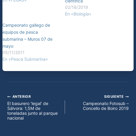
científica
02/18/2019
En «Biología»
Campeonato gallego de
equipos de pesca
submarina – Muros 07 de
mayo
05/11/2011
En «Pesca Submarina»
ANTERIOR
SIGUIENTE
Navegación
El basurero ‘legal’ de
Campeonato Fotosub –
Sálvora: 1,5M de
Concello de Boiro 2019
de
toneladas junto al parque
nacional
entradas